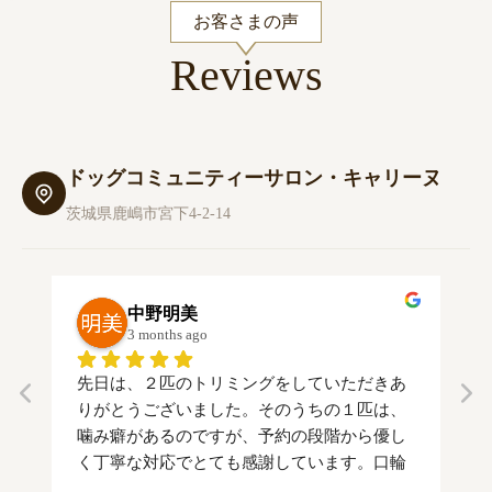
お客さまの声
Reviews
ドッグコミュニティーサロン・キャリーヌ
茨城県鹿嶋市宮下4-2-14
中野明美
3 months ago
先日は、２匹のトリミングをしていただきあ
本
りがとうございました。そのうちの１匹は、
爪
噛み癖があるのですが、予約の段階から優し
ト
く丁寧な対応でとても感謝しています。口輪
心
をつけて時間をかけて犬に向き合ってくださ
き