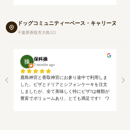
いました。また次回もよろしくお願い致しま
グ
す。
な
が
ドッグコミュニティーベース・キャリーヌ
千葉県香取市大島322
保科操
3 months ago
鹿島神宮と香取神宮にお参り途中で利用しま
わ
した。ピザとドリアとシフォンケーキを注文
お
しましたが、全て美味しく特にピザ?は種類が
す
豊富でボリュームあり、とても満足です?　ワ
ピ
ンちゃん用のピザも有りスタッフの皆さんも
店
アットホームで優しく接してくれました。ド
て
ックランは前日の雨で濡れていたので今回は
ぜ
利用できませんでしたが、次回は是非利用し