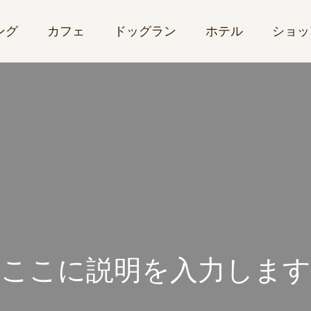
ング
カフェ
ドッグラン
ホテル
ショッ
こ
こ
に
説
明
を
入
力
し
ま
す